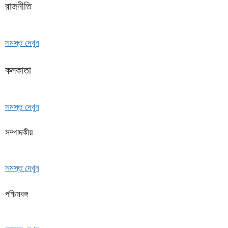
রাজনীতি
সমস্ত দেখুন
কলকাতা
সমস্ত দেখুন
সম্পাদকীয়
সমস্ত দেখুন
পশ্চিমবঙ্গ