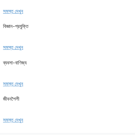
সমস্ত দেখুন
বিজ্ঞান-প্রযুক্তি
সমস্ত দেখুন
ব্যবসা-বাণিজ্য
সমস্ত দেখুন
জীবনশৈলী
সমস্ত দেখুন