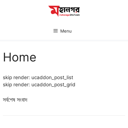
Skip
to
content
Menu
Home
skip render: ucaddon_post_list
skip render: ucaddon_post_grid
সর্বশেষ সংবাদ