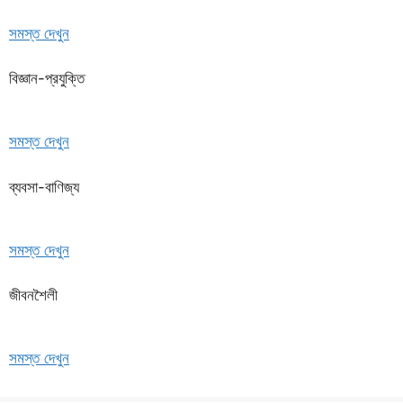
সমস্ত দেখুন
বিজ্ঞান-প্রযুক্তি
সমস্ত দেখুন
ব্যবসা-বাণিজ্য
সমস্ত দেখুন
জীবনশৈলী
সমস্ত দেখুন