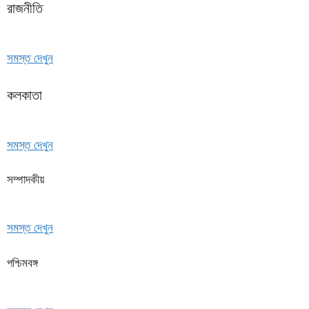
রাজনীতি
সমস্ত দেখুন
কলকাতা
সমস্ত দেখুন
সম্পাদকীয়
সমস্ত দেখুন
পশ্চিমবঙ্গ