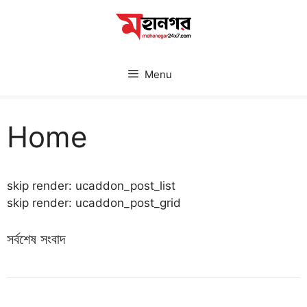
Skip
to
content
Menu
Home
skip render: ucaddon_post_list
skip render: ucaddon_post_grid
সর্বশেষ সংবাদ