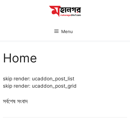
Skip
to
content
Menu
Home
skip render: ucaddon_post_list
skip render: ucaddon_post_grid
সর্বশেষ সংবাদ