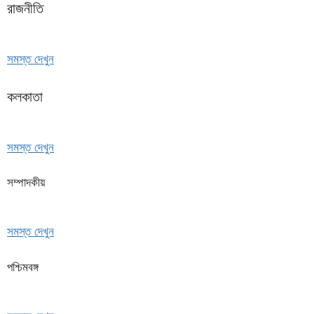
রাজনীতি
সমস্ত দেখুন
কলকাতা
সমস্ত দেখুন
সম্পাদকীয়
সমস্ত দেখুন
পশ্চিমবঙ্গ