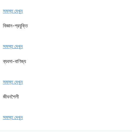
সমস্ত দেখুন
বিজ্ঞান-প্রযুক্তি
সমস্ত দেখুন
ব্যবসা-বাণিজ্য
সমস্ত দেখুন
জীবনশৈলী
সমস্ত দেখুন