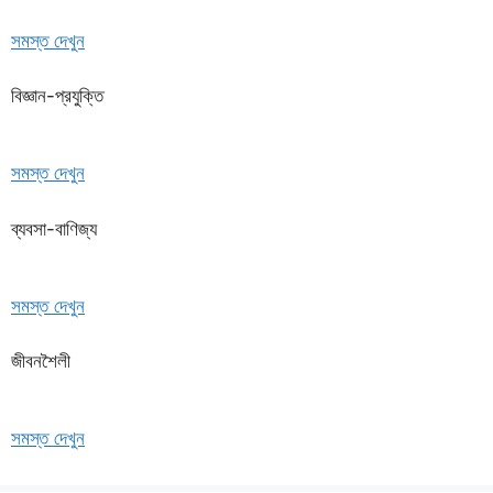
সমস্ত দেখুন
বিজ্ঞান-প্রযুক্তি
সমস্ত দেখুন
ব্যবসা-বাণিজ্য
সমস্ত দেখুন
জীবনশৈলী
সমস্ত দেখুন