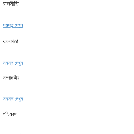
রাজনীতি
সমস্ত দেখুন
কলকাতা
সমস্ত দেখুন
সম্পাদকীয়
সমস্ত দেখুন
পশ্চিমবঙ্গ