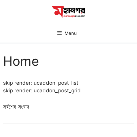
Skip
to
content
Menu
Home
skip render: ucaddon_post_list
skip render: ucaddon_post_grid
সর্বশেষ সংবাদ