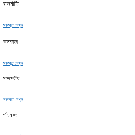
রাজনীতি
সমস্ত দেখুন
কলকাতা
সমস্ত দেখুন
সম্পাদকীয়
সমস্ত দেখুন
পশ্চিমবঙ্গ