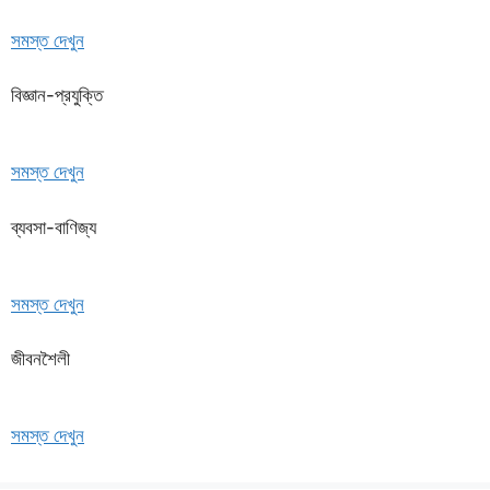
সমস্ত দেখুন
বিজ্ঞান-প্রযুক্তি
সমস্ত দেখুন
ব্যবসা-বাণিজ্য
সমস্ত দেখুন
জীবনশৈলী
সমস্ত দেখুন