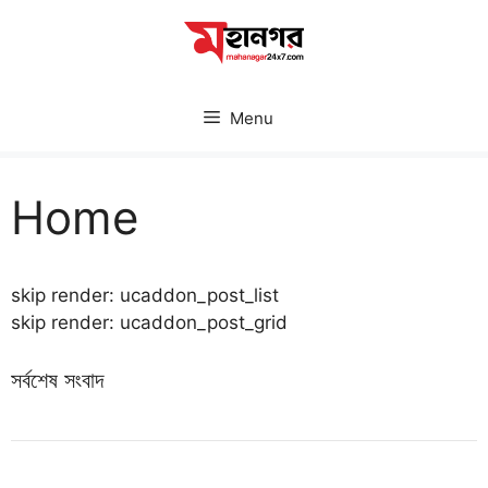
Skip
to
content
Menu
Home
skip render: ucaddon_post_list
skip render: ucaddon_post_grid
সর্বশেষ সংবাদ