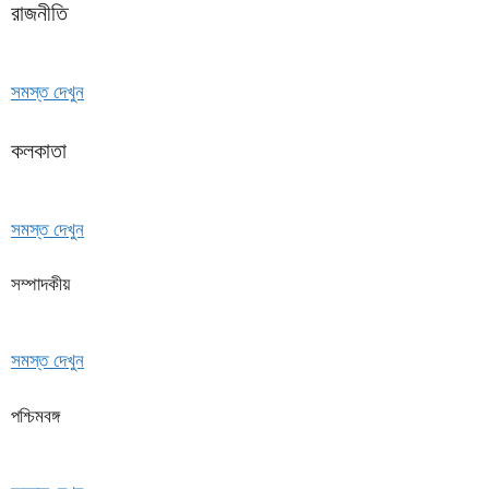
রাজনীতি
সমস্ত দেখুন
কলকাতা
সমস্ত দেখুন
সম্পাদকীয়
সমস্ত দেখুন
পশ্চিমবঙ্গ