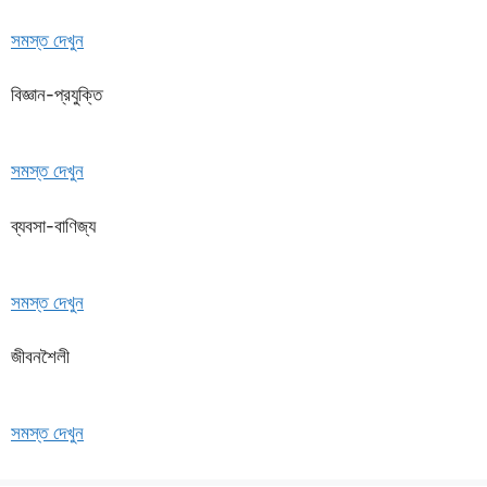
সমস্ত দেখুন
বিজ্ঞান-প্রযুক্তি
সমস্ত দেখুন
ব্যবসা-বাণিজ্য
সমস্ত দেখুন
জীবনশৈলী
সমস্ত দেখুন