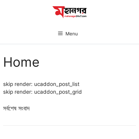
Skip
to
content
Menu
Home
skip render: ucaddon_post_list
skip render: ucaddon_post_grid
সর্বশেষ সংবাদ