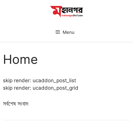
Skip
to
content
Menu
Home
skip render: ucaddon_post_list
skip render: ucaddon_post_grid
সর্বশেষ সংবাদ