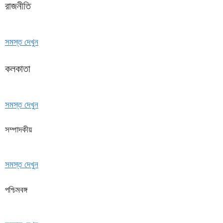
রাজনীতি
সমস্ত দেখুন
কলকাতা
সমস্ত দেখুন
সম্পাদকীয়
সমস্ত দেখুন
পশ্চিমবঙ্গ