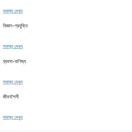
সমস্ত দেখুন
বিজ্ঞান-প্রযুক্তি
সমস্ত দেখুন
ব্যবসা-বাণিজ্য
সমস্ত দেখুন
জীবনশৈলী
সমস্ত দেখুন