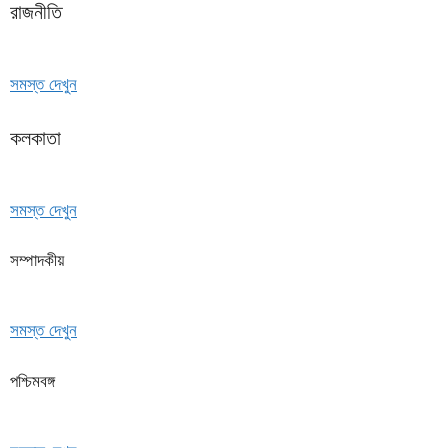
রাজনীতি
সমস্ত দেখুন
কলকাতা
সমস্ত দেখুন
সম্পাদকীয়
সমস্ত দেখুন
পশ্চিমবঙ্গ