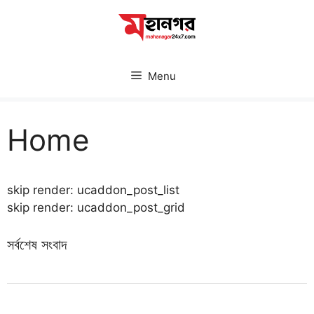
Skip
to
content
Menu
Home
skip render: ucaddon_post_list
skip render: ucaddon_post_grid
সর্বশেষ সংবাদ