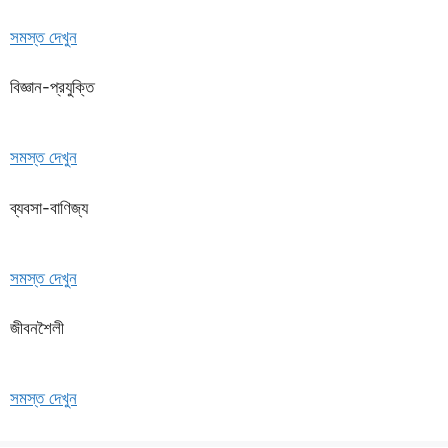
সমস্ত দেখুন
বিজ্ঞান-প্রযুক্তি
সমস্ত দেখুন
ব্যবসা-বাণিজ্য
সমস্ত দেখুন
জীবনশৈলী
সমস্ত দেখুন