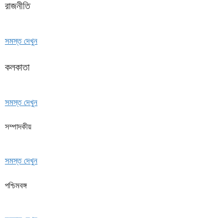
রাজনীতি
সমস্ত দেখুন
কলকাতা
সমস্ত দেখুন
সম্পাদকীয়
সমস্ত দেখুন
পশ্চিমবঙ্গ