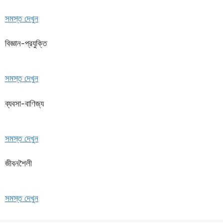
সমস্ত দেখুন
বিজ্ঞান-প্রযুক্তি
সমস্ত দেখুন
ব্যবসা-বাণিজ্য
সমস্ত দেখুন
জীবনশৈলী
সমস্ত দেখুন