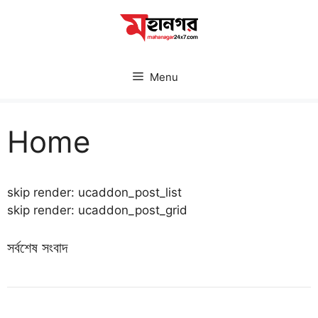
Skip
to
content
Menu
Home
skip render: ucaddon_post_list
skip render: ucaddon_post_grid
সর্বশেষ সংবাদ