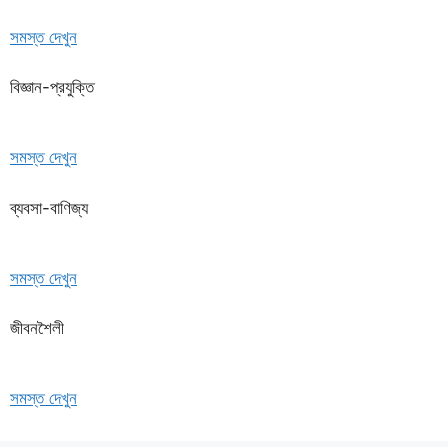
সমস্ত দেখুন
বিজ্ঞান-প্রযুক্তি
সমস্ত দেখুন
ব্যবসা-বাণিজ্য
সমস্ত দেখুন
জীবনশৈলী
সমস্ত দেখুন