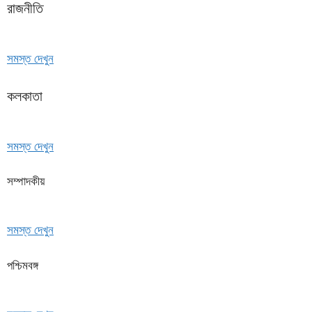
রাজনীতি
সমস্ত দেখুন
কলকাতা
সমস্ত দেখুন
সম্পাদকীয়
সমস্ত দেখুন
পশ্চিমবঙ্গ