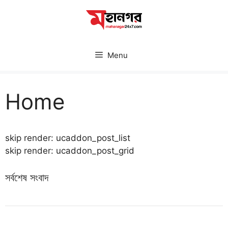
Skip
to
content
Menu
Home
skip render: ucaddon_post_list
skip render: ucaddon_post_grid
সর্বশেষ সংবাদ