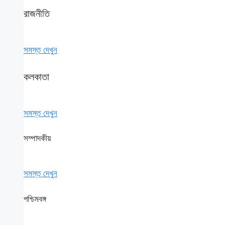
রাজনীতি
সমস্ত দেখুন
কলকাতা
সমস্ত দেখুন
সম্পাদকীয়
সমস্ত দেখুন
পশ্চিমবঙ্গ