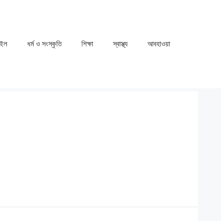
াইল
ধর্ম ও সংস্কৃতি
⁠⁠শিক্ষা
⁠⁠স্বাস্থ্য
⁠⁠আবহাওয়া