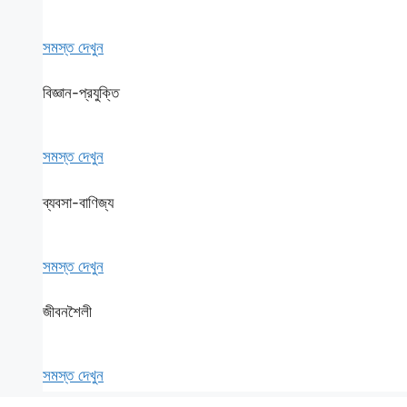
সমস্ত দেখুন
বিজ্ঞান-প্রযুক্তি
সমস্ত দেখুন
ব্যবসা-বাণিজ্য
সমস্ত দেখুন
জীবনশৈলী
সমস্ত দেখুন