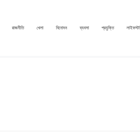
রাজনীতি
খেলা
⁠বিনোদন
ব্যবসা
প্রযুক্তি
লাইফস্ট