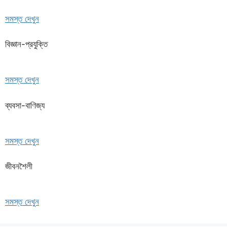
সমস্ত দেখুন
বিজ্ঞান-প্রযুক্তি
সমস্ত দেখুন
ব্যবসা-বাণিজ্য
সমস্ত দেখুন
জীবনশৈলী
সমস্ত দেখুন