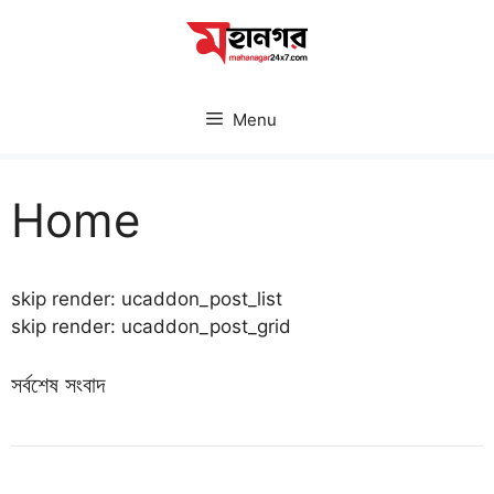
Skip
to
content
Menu
Home
skip render: ucaddon_post_list
skip render: ucaddon_post_grid
সর্বশেষ সংবাদ