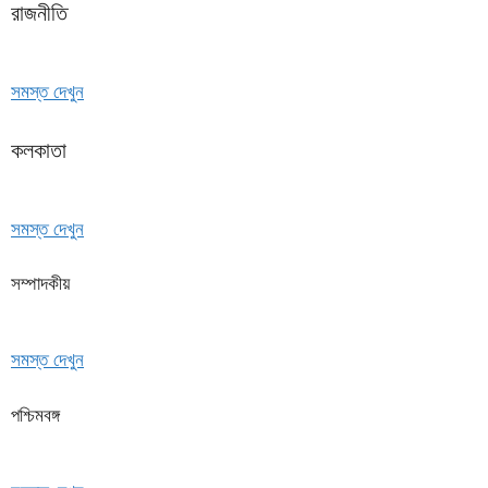
রাজনীতি
সমস্ত দেখুন
কলকাতা
সমস্ত দেখুন
সম্পাদকীয়
সমস্ত দেখুন
পশ্চিমবঙ্গ