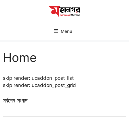
Skip
to
content
Menu
Home
skip render: ucaddon_post_list
skip render: ucaddon_post_grid
সর্বশেষ সংবাদ