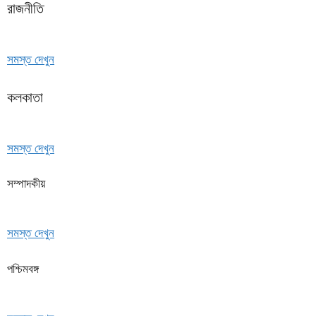
রাজনীতি
সমস্ত দেখুন
কলকাতা
সমস্ত দেখুন
সম্পাদকীয়
সমস্ত দেখুন
পশ্চিমবঙ্গ