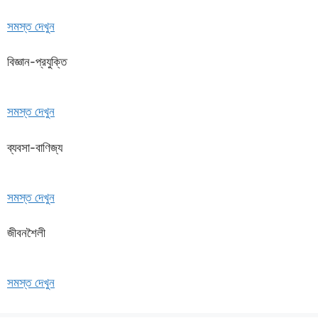
সমস্ত দেখুন
বিজ্ঞান-প্রযুক্তি
সমস্ত দেখুন
ব্যবসা-বাণিজ্য
সমস্ত দেখুন
জীবনশৈলী
সমস্ত দেখুন