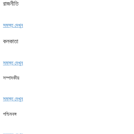
রাজনীতি
সমস্ত দেখুন
কলকাতা
সমস্ত দেখুন
সম্পাদকীয়
সমস্ত দেখুন
পশ্চিমবঙ্গ