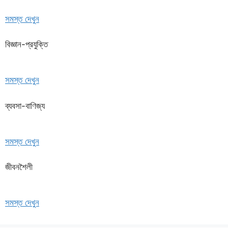
সমস্ত দেখুন
বিজ্ঞান-প্রযুক্তি
সমস্ত দেখুন
ব্যবসা-বাণিজ্য
সমস্ত দেখুন
জীবনশৈলী
সমস্ত দেখুন