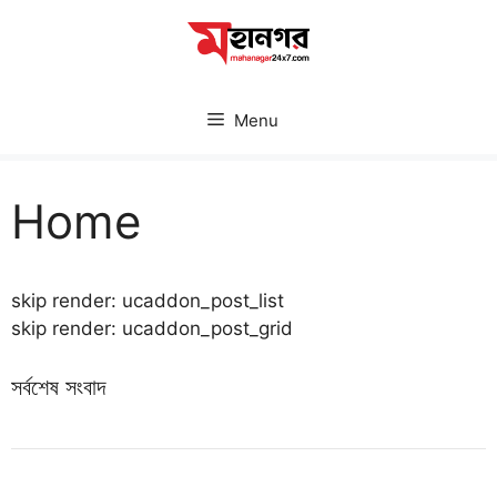
Skip
to
content
Menu
Home
skip render: ucaddon_post_list
skip render: ucaddon_post_grid
সর্বশেষ সংবাদ