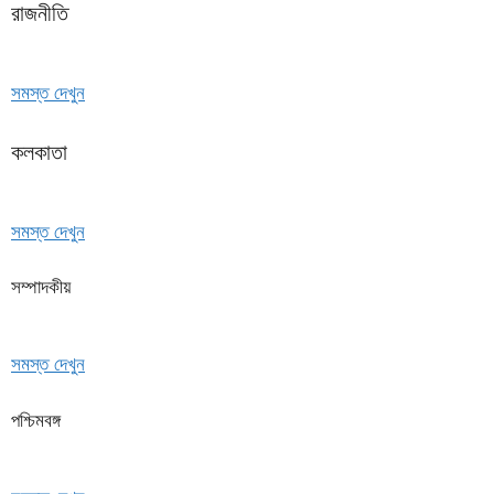
রাজনীতি
সমস্ত দেখুন
কলকাতা
সমস্ত দেখুন
সম্পাদকীয়
সমস্ত দেখুন
পশ্চিমবঙ্গ