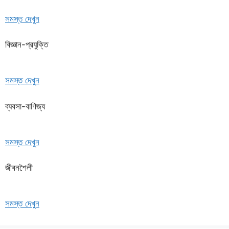
সমস্ত দেখুন
বিজ্ঞান-প্রযুক্তি
সমস্ত দেখুন
ব্যবসা-বাণিজ্য
সমস্ত দেখুন
জীবনশৈলী
সমস্ত দেখুন