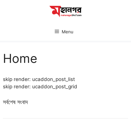
Skip
to
content
Menu
Home
skip render: ucaddon_post_list
skip render: ucaddon_post_grid
সর্বশেষ সংবাদ