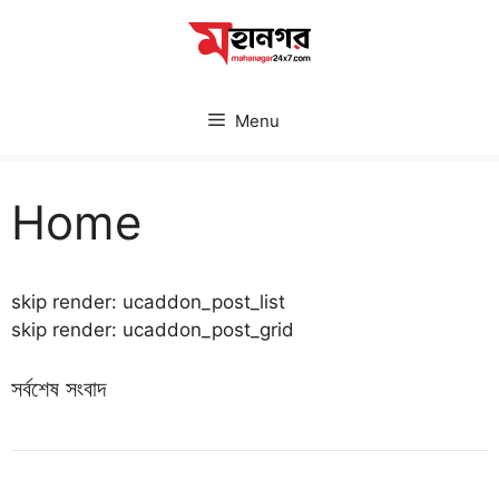
Skip
to
content
Menu
Home
skip render: ucaddon_post_list
skip render: ucaddon_post_grid
সর্বশেষ সংবাদ