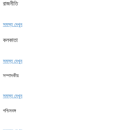
রাজনীতি
সমস্ত দেখুন
কলকাতা
সমস্ত দেখুন
সম্পাদকীয়
সমস্ত দেখুন
পশ্চিমবঙ্গ