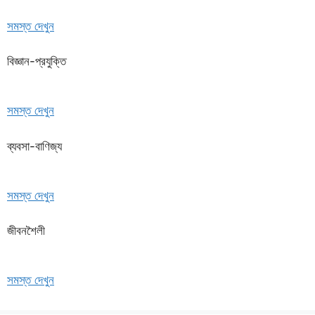
সমস্ত দেখুন
বিজ্ঞান-প্রযুক্তি
সমস্ত দেখুন
ব্যবসা-বাণিজ্য
সমস্ত দেখুন
জীবনশৈলী
সমস্ত দেখুন