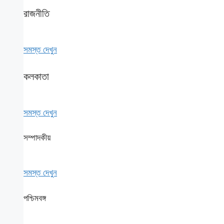
রাজনীতি
সমস্ত দেখুন
কলকাতা
সমস্ত দেখুন
সম্পাদকীয়
সমস্ত দেখুন
পশ্চিমবঙ্গ