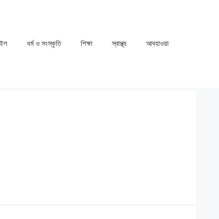
াইল
ধর্ম ও সংস্কৃতি
⁠⁠শিক্ষা
⁠⁠স্বাস্থ্য
⁠⁠আবহাওয়া