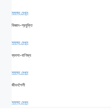
সমস্ত দেখুন
বিজ্ঞান-প্রযুক্তি
সমস্ত দেখুন
ব্যবসা-বাণিজ্য
সমস্ত দেখুন
জীবনশৈলী
সমস্ত দেখুন