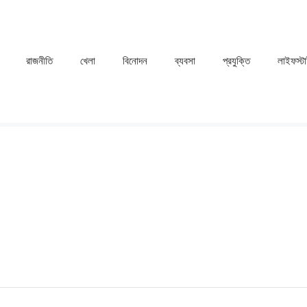
রাজনীতি
খেলা
⁠বিনোদন
ব্যবসা
প্রযুক্তি
লাইফস্ট