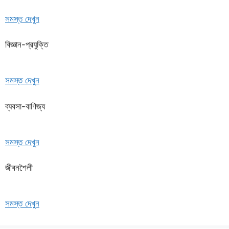
সমস্ত দেখুন
বিজ্ঞান-প্রযুক্তি
সমস্ত দেখুন
ব্যবসা-বাণিজ্য
সমস্ত দেখুন
জীবনশৈলী
সমস্ত দেখুন