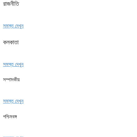
রাজনীতি
সমস্ত দেখুন
কলকাতা
সমস্ত দেখুন
সম্পাদকীয়
সমস্ত দেখুন
পশ্চিমবঙ্গ