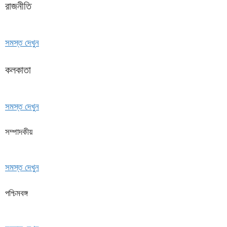
রাজনীতি
সমস্ত দেখুন
কলকাতা
সমস্ত দেখুন
সম্পাদকীয়
সমস্ত দেখুন
পশ্চিমবঙ্গ