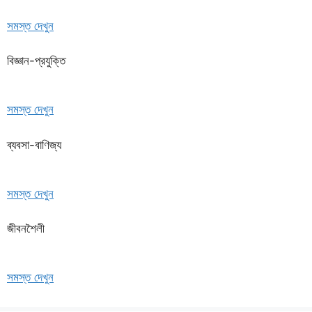
সমস্ত দেখুন
বিজ্ঞান-প্রযুক্তি
সমস্ত দেখুন
ব্যবসা-বাণিজ্য
সমস্ত দেখুন
জীবনশৈলী
সমস্ত দেখুন