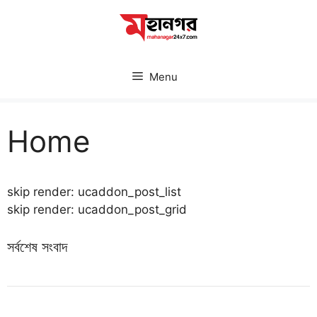
Skip
to
content
Menu
Home
skip render: ucaddon_post_list
skip render: ucaddon_post_grid
সর্বশেষ সংবাদ