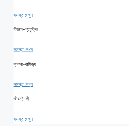
সমস্ত দেখুন
বিজ্ঞান-প্রযুক্তি
সমস্ত দেখুন
ব্যবসা-বাণিজ্য
সমস্ত দেখুন
জীবনশৈলী
সমস্ত দেখুন