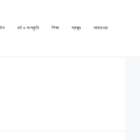
াইল
ধর্ম ও সংস্কৃতি
⁠⁠শিক্ষা
⁠⁠স্বাস্থ্য
⁠⁠আবহাওয়া