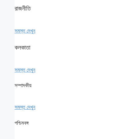
রাজনীতি
সমস্ত দেখুন
কলকাতা
সমস্ত দেখুন
সম্পাদকীয়
সমস্ত দেখুন
পশ্চিমবঙ্গ