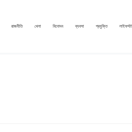
রাজনীতি
খেলা
⁠বিনোদন
ব্যবসা
প্রযুক্তি
লাইফস্ট