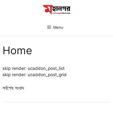
Skip
to
content
Menu
Home
skip render: ucaddon_post_list
skip render: ucaddon_post_grid
সর্বশেষ সংবাদ