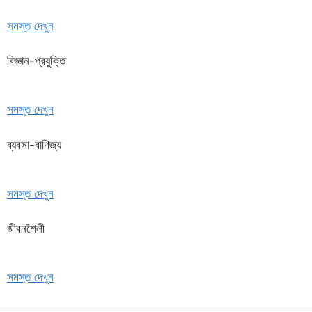
সমস্ত দেখুন
বিজ্ঞান-প্রযুক্তি
সমস্ত দেখুন
ব্যবসা-বাণিজ্য
সমস্ত দেখুন
জীবনশৈলী
সমস্ত দেখুন