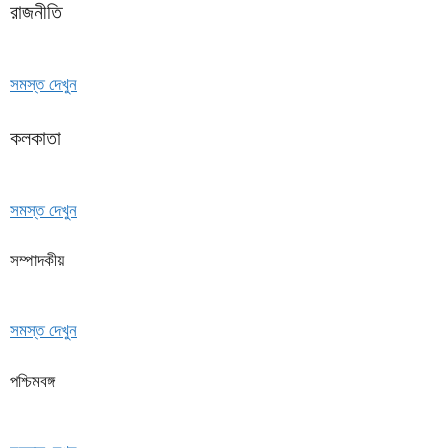
রাজনীতি
সমস্ত দেখুন
কলকাতা
সমস্ত দেখুন
সম্পাদকীয়
সমস্ত দেখুন
পশ্চিমবঙ্গ