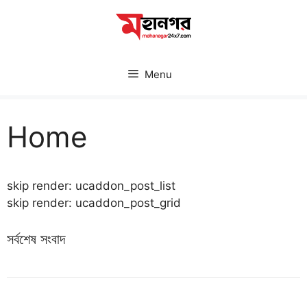
Skip
to
content
Menu
Home
skip render: ucaddon_post_list
skip render: ucaddon_post_grid
সর্বশেষ সংবাদ