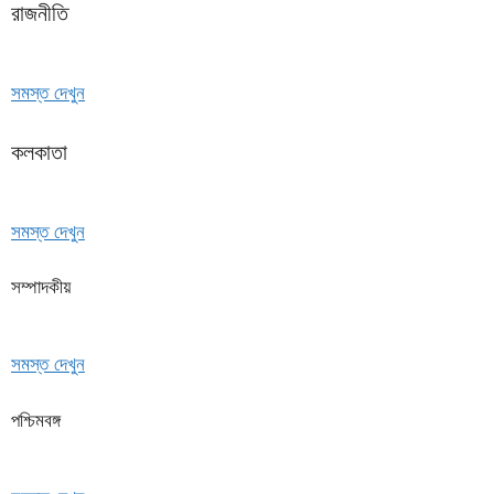
রাজনীতি
সমস্ত দেখুন
কলকাতা
সমস্ত দেখুন
সম্পাদকীয়
সমস্ত দেখুন
পশ্চিমবঙ্গ