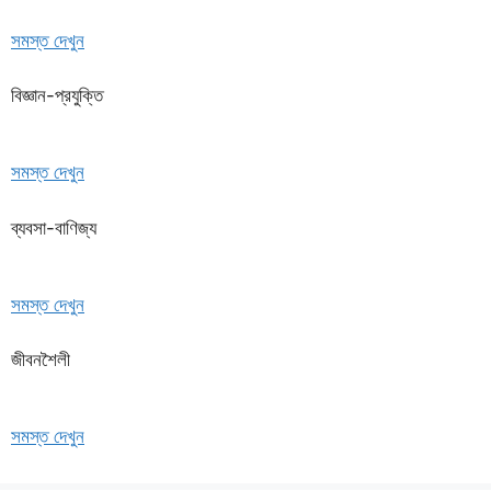
সমস্ত দেখুন
বিজ্ঞান-প্রযুক্তি
সমস্ত দেখুন
ব্যবসা-বাণিজ্য
সমস্ত দেখুন
জীবনশৈলী
সমস্ত দেখুন