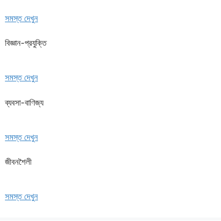
সমস্ত দেখুন
বিজ্ঞান-প্রযুক্তি
সমস্ত দেখুন
ব্যবসা-বাণিজ্য
সমস্ত দেখুন
জীবনশৈলী
সমস্ত দেখুন