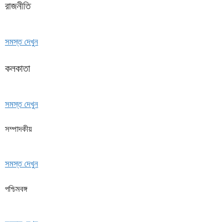
রাজনীতি
সমস্ত দেখুন
কলকাতা
সমস্ত দেখুন
সম্পাদকীয়
সমস্ত দেখুন
পশ্চিমবঙ্গ