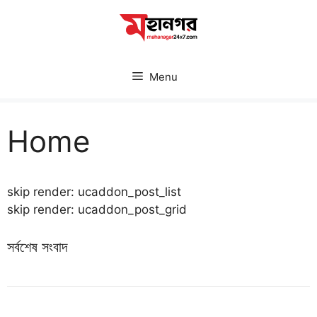
Skip
to
content
Menu
Home
skip render: ucaddon_post_list
skip render: ucaddon_post_grid
সর্বশেষ সংবাদ