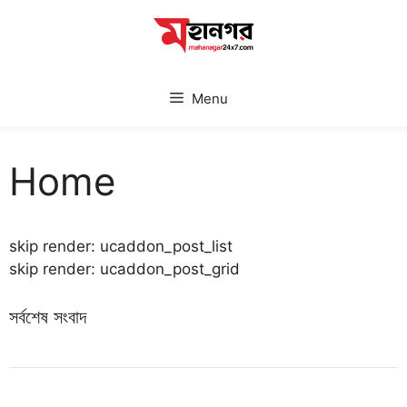
Skip
to
content
Menu
Home
skip render: ucaddon_post_list
skip render: ucaddon_post_grid
সর্বশেষ সংবাদ