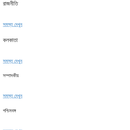
রাজনীতি
সমস্ত দেখুন
কলকাতা
সমস্ত দেখুন
সম্পাদকীয়
সমস্ত দেখুন
পশ্চিমবঙ্গ