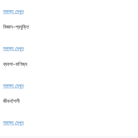
সমস্ত দেখুন
বিজ্ঞান-প্রযুক্তি
সমস্ত দেখুন
ব্যবসা-বাণিজ্য
সমস্ত দেখুন
জীবনশৈলী
সমস্ত দেখুন