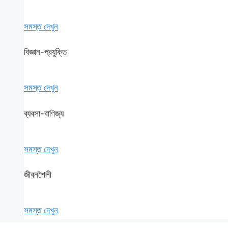
সমস্ত দেখুন
বিজ্ঞান-প্রযুক্তি
সমস্ত দেখুন
ব্যবসা-বাণিজ্য
সমস্ত দেখুন
জীবনশৈলী
সমস্ত দেখুন