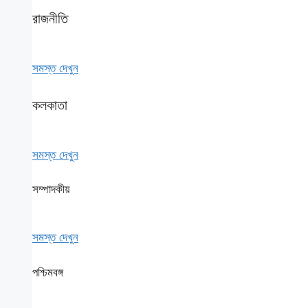
রাজনীতি
সমস্ত দেখুন
কলকাতা
সমস্ত দেখুন
সম্পাদকীয়
সমস্ত দেখুন
পশ্চিমবঙ্গ