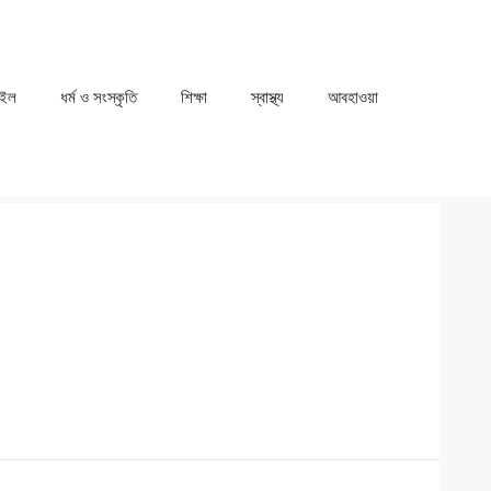
াইল
ধর্ম ও সংস্কৃতি
⁠⁠শিক্ষা
⁠⁠স্বাস্থ্য
⁠⁠আবহাওয়া