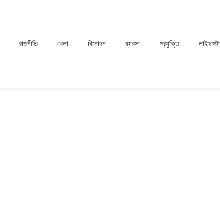
রাজনীতি
খেলা
⁠বিনোদন
ব্যবসা
প্রযুক্তি
লাইফস্ট