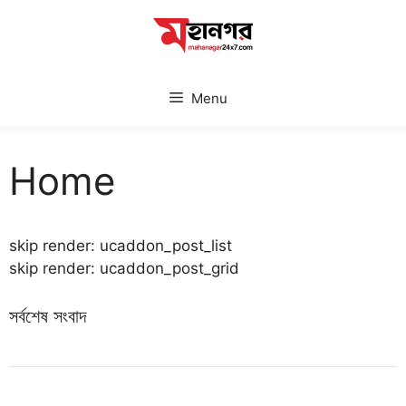
Skip
to
content
Menu
Home
skip render: ucaddon_post_list
skip render: ucaddon_post_grid
সর্বশেষ সংবাদ