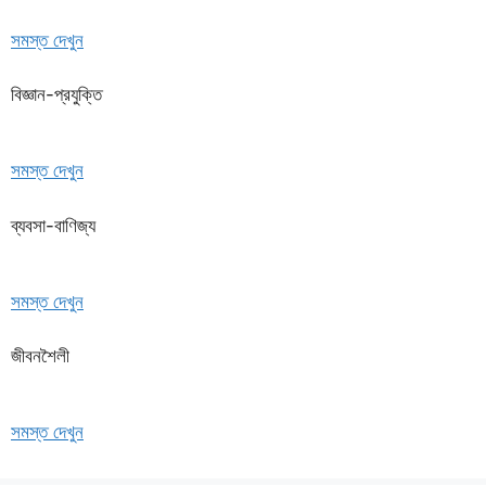
সমস্ত দেখুন
বিজ্ঞান-প্রযুক্তি
সমস্ত দেখুন
ব্যবসা-বাণিজ্য
সমস্ত দেখুন
জীবনশৈলী
সমস্ত দেখুন