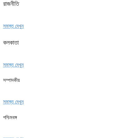
রাজনীতি
সমস্ত দেখুন
কলকাতা
সমস্ত দেখুন
সম্পাদকীয়
সমস্ত দেখুন
পশ্চিমবঙ্গ