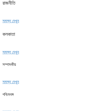
রাজনীতি
সমস্ত দেখুন
কলকাতা
সমস্ত দেখুন
সম্পাদকীয়
সমস্ত দেখুন
পশ্চিমবঙ্গ