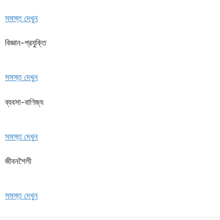
সমস্ত দেখুন
বিজ্ঞান-প্রযুক্তি
সমস্ত দেখুন
ব্যবসা-বাণিজ্য
সমস্ত দেখুন
জীবনশৈলী
সমস্ত দেখুন