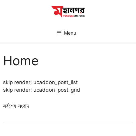
Skip
to
content
Menu
Home
skip render: ucaddon_post_list
skip render: ucaddon_post_grid
সর্বশেষ সংবাদ