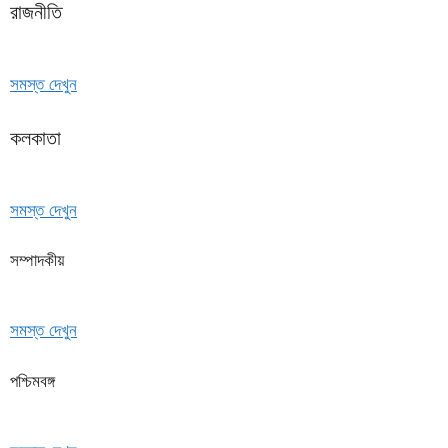
রাজনীতি
সমস্ত দেখুন
কলকাতা
সমস্ত দেখুন
সম্পাদকীয়
সমস্ত দেখুন
পশ্চিমবঙ্গ