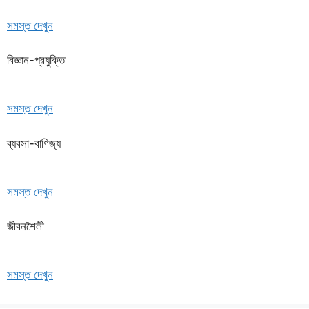
সমস্ত দেখুন
বিজ্ঞান-প্রযুক্তি
সমস্ত দেখুন
ব্যবসা-বাণিজ্য
সমস্ত দেখুন
জীবনশৈলী
সমস্ত দেখুন