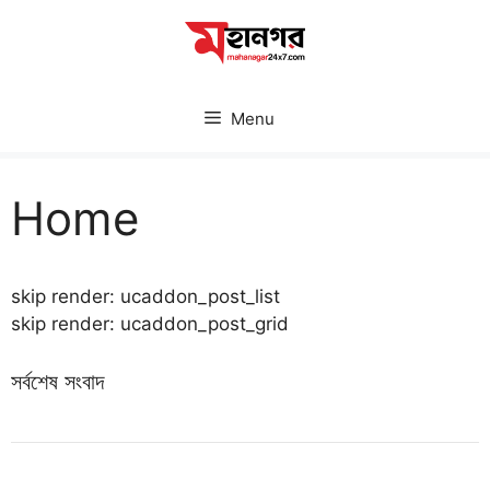
Skip
to
content
Menu
Home
skip render: ucaddon_post_list
skip render: ucaddon_post_grid
সর্বশেষ সংবাদ