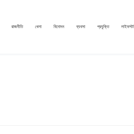
রাজনীতি
খেলা
⁠বিনোদন
ব্যবসা
প্রযুক্তি
লাইফস্ট