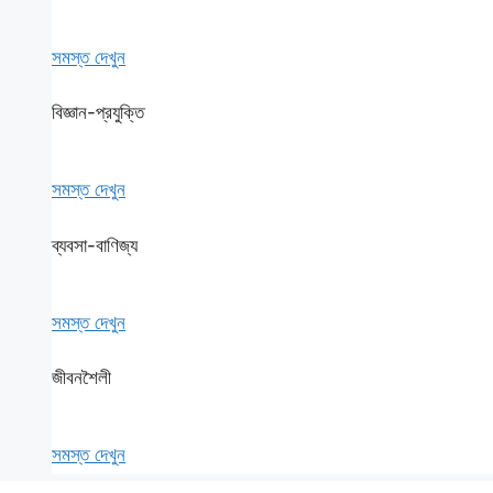
সমস্ত দেখুন
বিজ্ঞান-প্রযুক্তি
সমস্ত দেখুন
ব্যবসা-বাণিজ্য
সমস্ত দেখুন
জীবনশৈলী
সমস্ত দেখুন