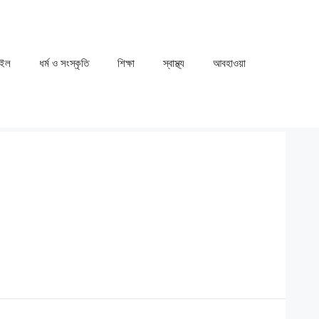
াইল
ধর্ম ও সংস্কৃতি
⁠⁠শিক্ষা
⁠⁠স্বাস্থ্য
⁠⁠আবহাওয়া