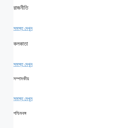
রাজনীতি
সমস্ত দেখুন
কলকাতা
সমস্ত দেখুন
সম্পাদকীয়
সমস্ত দেখুন
পশ্চিমবঙ্গ